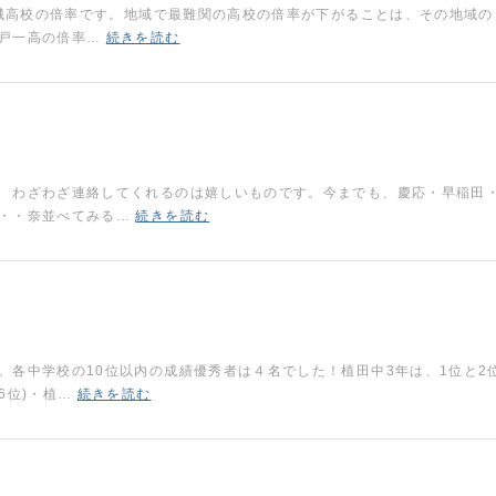
磐城高校の倍率です。地域で最難関の高校の倍率が下がることは、その地域の
水戸一高の倍率…
続きを読む
 わざわざ連絡してくれるのは嬉しいものです。今までも、慶応・早稲田
す・・奈並べてみる…
続きを読む
。各中学校の10位以内の成績優秀者は４名でした！植田中3年は、1位と2
6位)・植…
続きを読む