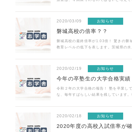
2020/03/09
お知らせ
磐城高校の倍率？？
磐城高校の最終倍率が1.03倍！ 驚きの
教育レベルの低下を表します。茨城県の
2020/02/19
お知らせ
今年の卒塾生の大学合格実績
令和２年の大学合格の報告！ 塾を卒業し
な、毎年すばらしい結果を残しています
2020/02/18
お知らせ
2020年度の高校入試倍率が