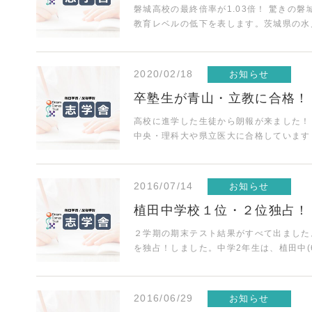
磐城高校の最終倍率が1.03倍！ 驚きの
教育レベルの低下を表します。茨城県の
2020/02/18
お知らせ
卒塾生が青山・立教に合格！
高校に進学した生徒から朗報が来ました！
中央・理科大や県立医大に合格していま
2016/07/14
お知らせ
植田中学校１位・２位独占！
２学期の期末テスト結果がすべて出ました
を独占！しました。中学2年生は、植田中(
2016/06/29
お知らせ