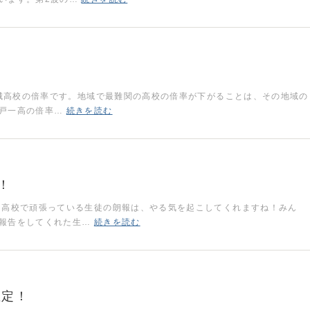
磐城高校の倍率です。地域で最難関の高校の倍率が下がることは、その地域の
水戸一高の倍率…
続きを読む
！
て高校で頑張っている生徒の朗報は、やる気を起こしてくれますね！みん
。報告をしてくれた生…
続きを読む
確定！