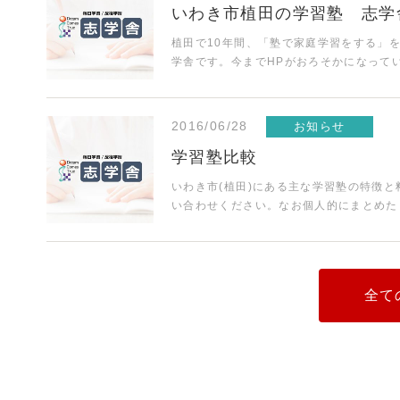
いわき市植田の学習塾 志学
植田で10年間、「塾で家庭学習をする」
学舎です。今までHPがおろそかになって
2016/06/28
お知らせ
学習塾比較
いわき市(植田)にある主な学習塾の特徴
い合わせください。なお個人的にまとめ
全て