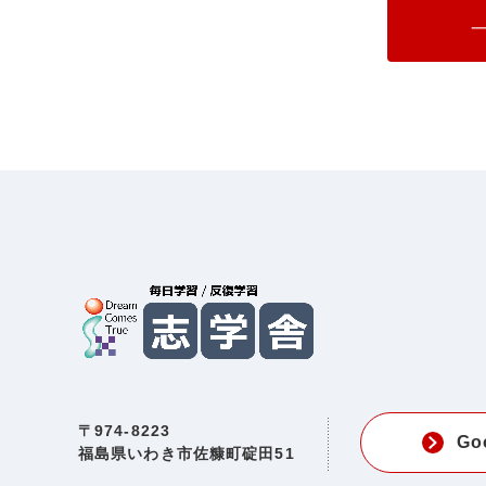
〒974-8223
Go
福島県いわき市佐糠町碇田51