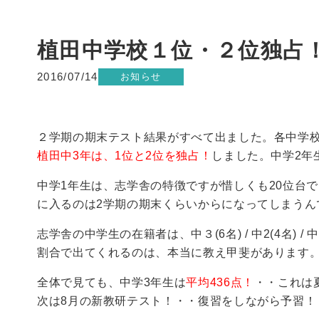
植田中学校１位・２位独占
2016/07/14
お知らせ
２学期の期末テスト結果がすべて出ました。各中学校
植田中3年は、1位と2位を独占！
しました。中学2年
中学1年生は、志学舎の特徴ですが惜しくも20位台で
に入るのは2学期の期末くらいからになってしまうん
志学舎の中学生の在籍者は、中３(6名) / 中2(4名) /
割合で出てくれるのは、本当に教え甲斐があります。
全体で見ても、中学3年生は
平均436点！
・・これは
次は8月の新教研テスト！・・復習をしながら予習！