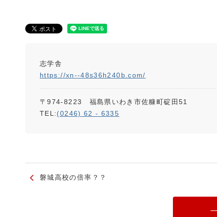
志学舎
https://xn--48s36h240b.com/
〒974-8223 福島県いわき市佐糠町碇田51
TEL:
(0246) 62 - 6335
磐城高校の倍率？？